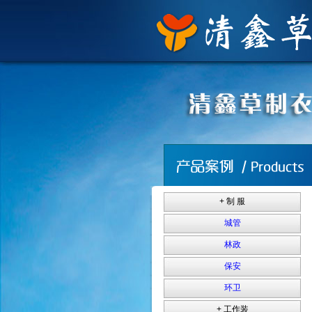
+ 制 服
城管
林政
保安
环卫
+ 工作装