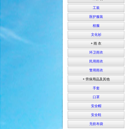
工装
医护服装
校服
文化衫
+ 雨 衣
环卫雨衣
民用雨衣
警用雨衣
+ 劳保用品及其他
手套
口罩
安全帽
安全鞋
无纺布袋