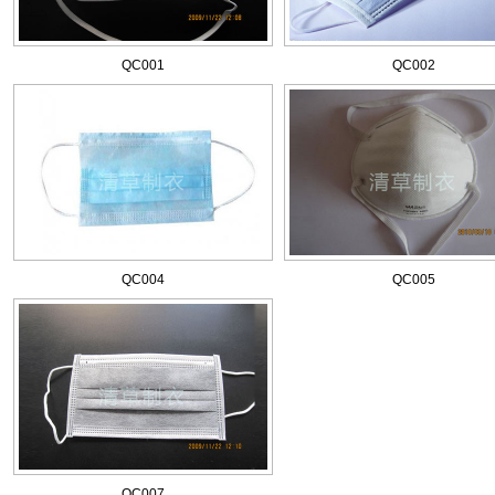
QC001
QC002
QC004
QC005
QC007