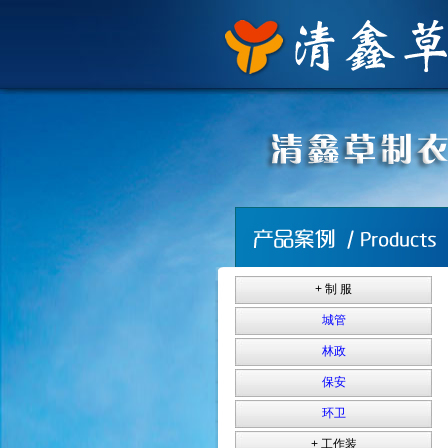
+ 制 服
城管
林政
保安
环卫
+ 工作装