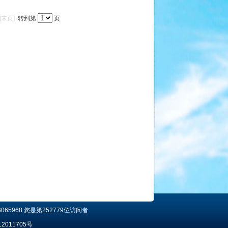
[末页]
转到第
页
65968 您是第252779位访问者
2011705号