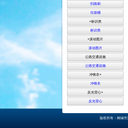
扫路刷
垃圾桶
+标识类
标识类
+滚动图片
滚动图片
公路交通设施
公路交通设施
冲锋衣+
冲锋衣
反光背心+
反光背心
版权所有：桐城市清鑫