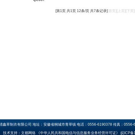
[第1页 共1页 12条/页 共7条记录]
[首页]
[上页]
[下页]
草制衣有限公司 地址：安徽省桐城市青草镇 电话：0556-6190378 传真：0556-60
技术支持：
文都网络
《中华人民共和国电信与信息服务业务经营许可证》
皖ICP备1