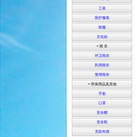
工装
医护服装
校服
文化衫
+ 雨 衣
环卫雨衣
民用雨衣
警用雨衣
+ 劳保用品及其他
手套
口罩
安全帽
安全鞋
无纺布袋