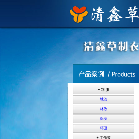
+ 制 服
城管
林政
保安
环卫
+ 工作装