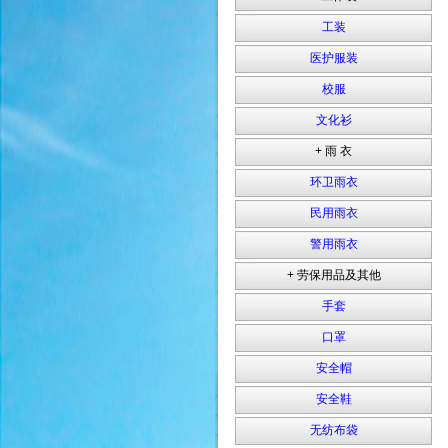
工装
医护服装
校服
文化衫
+ 雨 衣
环卫雨衣
民用雨衣
警用雨衣
+ 劳保用品及其他
手套
口罩
安全帽
安全鞋
无纺布袋